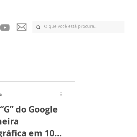
ra
 “G” do Google
meira
gráfica em 10