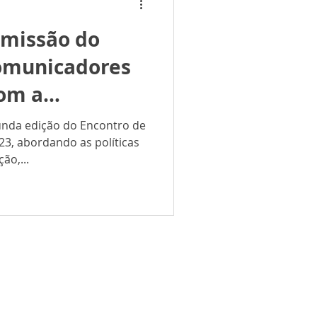
smissão do
omunicadores
com a
de Marcus
unda edição do Encontro de
3, abordando as políticas
ão,...
líticas de Privacidade
Contato
 reservados Design Petrópolis Online ® 2021