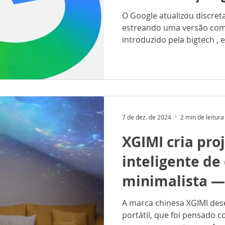
anos
O Google atualizou discretamente a sua marca,
estreando uma versão com 
introduzido pela bigtech , e
7 de dez. de 2024
2 min de leitura
XGIMI cria pro
inteligente de
minimalista —
A marca chinesa XGIMI des
portátil, que foi pensado 