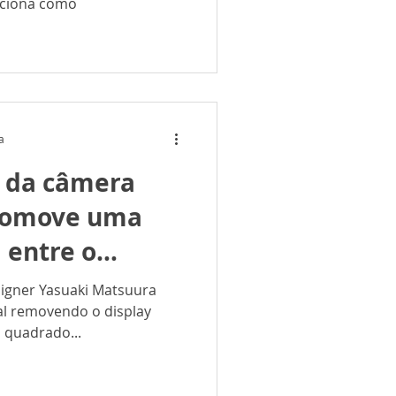
nciona como
a
o da câmera
promove uma
 entre o
assunto
signer Yasuaki Matsuura
tal removendo o display
 quadrado...