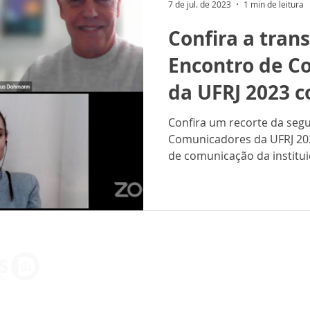
7 de jul. de 2023
1 min de leitura
Confira a tran
Encontro de C
da UFRJ 2023 
participação 
Confira um recorte da seg
Comunicadores da UFRJ 202
Dohmann
de comunicação da instituiç
Sobre nós
Po
Todos os direitos