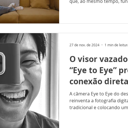
que, ao mesmo tempo, fu
27 de nov. de 2024
1 min de leitur
O visor vazad
“Eye to Eye” 
conexão direta
fotógrafo e o 
A câmera Eye to Eye do de
reinventa a fotografia digi
tradicional e colocando um