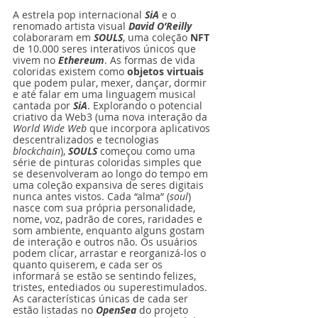
A estrela pop internacional 
SiA
 e o 
renomado artista visual 
David O’Reilly
colaboraram em 
SOULS
, uma coleção 
NFT
de 10.000 seres interativos únicos que 
vivem no 
Ethereum
. As formas de vida 
coloridas existem como 
objetos virtuais 
que podem pular, mexer, dançar, dormir 
e até falar em uma linguagem musical 
cantada por 
SiA
. Explorando o potencial 
criativo da Web3 (uma nova interação da 
World Wide Web
 que incorpora aplicativos 
descentralizados e tecnologias 
blockchain
), 
SOULS
 começou como uma 
série de pinturas coloridas simples que 
se desenvolveram ao longo do tempo em 
uma coleção expansiva de seres digitais 
nunca antes vistos. Cada “alma” (
soul
) 
nasce com sua própria personalidade, 
nome, voz, padrão de cores, raridades e 
som ambiente, enquanto alguns gostam 
de interação e outros não. Os usuários 
podem clicar, arrastar e reorganizá-los o 
quanto quiserem, e cada ser os 
informará se estão se sentindo felizes, 
tristes, entediados ou superestimulados. 
As características únicas de cada ser 
estão listadas no 
OpenSea
do projeto