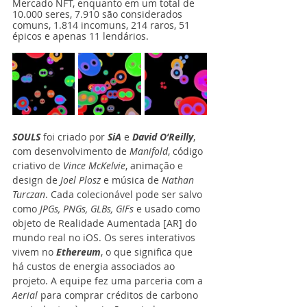
Mercado NFT, enquanto em um total de 
10.000 seres, 7.910 são considerados 
comuns, 1.814 incomuns, 214 raros, 51 
épicos e apenas 11 lendários.
SOULS
 foi criado por 
SiA
 e 
David O’Reilly
, 
com desenvolvimento de 
Manifold
, código 
criativo de 
Vince McKelvie
, animação e 
design de 
Joel Plosz
 e música de 
Nathan 
Turczan
. Cada colecionável pode ser salvo 
como 
JPGs, PNGs, GLBs, GIFs
 e usado como 
objeto de Realidade Aumentada [AR] do 
mundo real no iOS. Os seres interativos 
vivem no 
Ethereum
, o que significa que 
há custos de energia associados ao 
projeto. A equipe fez uma parceria com a 
Aerial 
para comprar créditos de carbono 