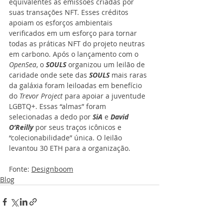
equivalentes às emissões criadas por 
suas transações NFT. Esses créditos 
apoiam os esforços ambientais 
verificados em um esforço para tornar 
todas as práticas NFT do projeto neutras 
em carbono. Após o lançamento com o 
OpenSea
, o 
SOULS
 organizou um leilão de 
caridade onde sete das 
SOULS
 mais raras 
da galáxia foram leiloadas em benefício 
do 
Trevor Project
 para apoiar a juventude 
LGBTQ+. Essas “almas” foram 
selecionadas a dedo por 
SiA
 e 
David 
O’Reilly
 por seus traços icônicos e 
“colecionabilidade” única. O leilão 
levantou 30 ETH para a organização.
Fonte: 
Designboom
Blog