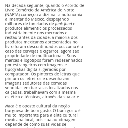
Na década seguinte, quando o Acordo de 
Livre Comércio da América do Norte 
(NAFTA) começou a dizimar a autonomia 
alimentar do México, despejando 
milhares de toneladas de 
junk food
 e 
produtos alimentícios processados ​​
industrialmente nos mercados e 
restaurantes da cidade, a maioria dos 
produtos mexicanos apresentados no 
livro foram descontinuados ou, como é o 
caso das cervejas e cigarros, agora são 
propriedade de multinacionais. Suas 
marcas e logotipos foram redesenhados 
por estrangeiros com imagens e 
tipografias digitais, geradas por 
computador. Os pintores de letras que 
pintam os letreiros e desenhavam 
imagens sedutoras das comidas 
vendidas em barracas localizadas nas 
calçadas, trabalhavam com a mesma 
estética e técnicas, através da sua arte.
Naco
 é o oposto cultural da noção 
burguesa de bom gosto. O bom gosto é 
muito importante para a elite cultural 
mexicana local, pois sua autoimagem 
depende de como suas vidas se 