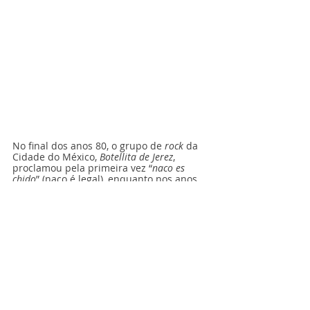
No final dos anos 80, o grupo de 
rock
 da 
Cidade do México, 
Botellita de Jerez
, 
proclamou pela primeira vez “
naco es 
chido
” (naco é legal), enquanto nos anos 
90, a marca de camisetas mais badalada 
da cidade foi batizada de “
Naco”
 e 
artistas nacionais e internacionais da 
cidade não apenas copiaram a estética 
dos pintores de letras, mas também os 
contrataram para produzir seus 
trabalhos. Hoje em dia, no entanto, 
parece que o trabalho desses artistas 
comerciais da classe trabalhadora caiu 
em desuso e suas imagens de comida e 
cultura locais agora são vistas apenas 