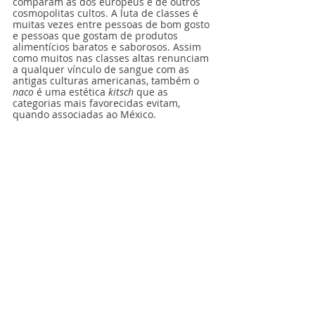
comparam às dos europeus e de outros 
cosmopolitas cultos. A luta de classes é 
muitas vezes entre pessoas de bom gosto 
e pessoas que gostam de produtos 
alimentícios baratos e saborosos. Assim 
como muitos nas classes altas renunciam 
a qualquer vínculo de sangue com as 
antigas culturas americanas, também o 
naco
 é uma estética 
kitsch 
que as 
categorias mais favorecidas evitam, 
quando associadas ao México.