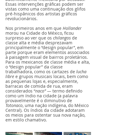
Essas intervenções gráficas podem ser 
vistas como uma continuação dos glifos 
pré-hispânicos dos artistas gráficos 
revolucionários.
Nos primeiros anos em que 
Hollander
morou na Cidade do México, ficou 
surpreso ao ver que os 
chilangos
 de 
classe alta e média desprezavam 
principalmente o “design popular”, em 
parte porque eram elementos associados 
à paisagem visual de bairros proletários. 
Para os mexicanos de classe média e alta, 
o “design popular” da classe 
trabalhadora, como os cartazes de 
lucha 
libre
 e grupos musicais locais, bem como 
as pequenas lojas e, especialmente, 
barracas de comida de rua, eram 
considerados “
naco”
 — termo definido 
como um índio na cidade (a palavra 
provavelmente é o diminutivo de 
Totonaco
, uma nação indígena, do México 
Central). Os índios da cidade adotaram 
os meios para ostentar sua nova nação, 
em estilo chamativo. 