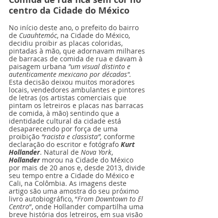
centro da Cidade do México
No início deste ano, o prefeito do bairro 
de 
Cuauhtemóc
, na Cidade do México, 
decidiu proibir as placas coloridas, 
pintadas à mão, que adornavam milhares 
de barracas de comida de rua e davam à 
paisagem urbana 
"um visual distinto e 
autenticamente mexicano por décadas". 
Esta decisão deixou muitos moradores 
locais, vendedores ambulantes e pintores 
de letras (os artistas comerciais que 
pintam os letreiros e placas nas barracas 
de comida, à mão) sentindo que a 
identidade cultural da cidade está 
desaparecendo por força de uma 
proibição 
“racista e classista”,
 conforme 
declaração do escritor e 
fotógrafo
Kurt 
Hollander
. Natural de 
Nova York
, 
Hollander
 morou na Cidade do México 
por mais de 20 anos e, desde 2013, divide 
seu tempo entre a Cidade do México e 
Cali, na Colômbia. As imagens deste 
artigo são uma amostra do seu próximo 
livro autobiográfico, “
From Downtown to El 
Centro
”, onde Hollander compartilha uma 
breve história dos letreiros, em sua visão 