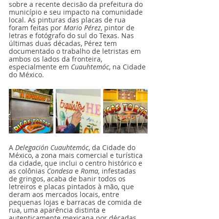
sobre a recente decisão da prefeitura do 
município e seu impacto na comunidade 
local. As pinturas das placas de rua 
foram feitas por 
Mario Pérez
, pintor de 
letras e fotógrafo do sul do Texas. Nas 
últimas duas décadas, Pérez tem 
documentado o trabalho de letristas em 
ambos os lados da fronteira, 
especialmente em 
Cuauhtemóc
, na Cidade 
do México.
A 
Delegación Cuauhtemóc
, da Cidade do 
México, a zona mais comercial e turística 
da cidade, que inclui o centro histórico e 
as colônias 
Condesa
 e 
Roma, 
infestadas 
de gringos, acaba de banir todos os 
letreiros e placas pintados à mão, que 
deram aos mercados locais, entre 
pequenas lojas e barracas de comida de 
rua, uma aparência distinta e 
autenticamente mexicana por décadas. 