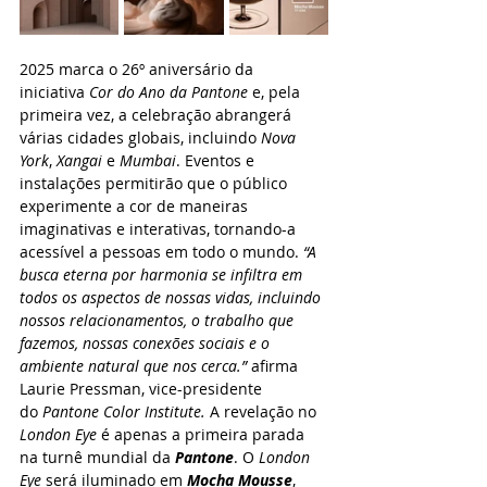
2025 marca o 26º aniversário da 
iniciativa
Cor do Ano da Pantone
 e, pela 
primeira vez, a celebração abrangerá 
várias cidades globais, incluindo 
Nova 
York
, 
Xangai
 e 
Mumbai
. Eventos e 
instalações permitirão que o público 
experimente a cor de maneiras 
imaginativas e interativas, tornando-a 
acessível a pessoas em todo o mundo. 
“A 
busca eterna por harmonia se infiltra em 
todos os aspectos de nossas vidas, incluindo 
nossos relacionamentos, o trabalho que 
fazemos, nossas conexões sociais e o 
ambiente natural que nos cerca.” 
afirma 
Laurie Pressman, vice-presidente 
do
Pantone Color Institute.
 A revelação no 
London Eye
 é apenas a primeira parada 
na turnê mundial da 
Pantone
. O 
London 
Eye
 será iluminado em 
Mocha Mousse
, 