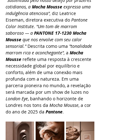
"Sustentada pelo nosso desejo por prazeres 
cotidianos, a 
Mocha Mousse
 expressa uma 
indulgência atenciosa", 
diz Leatrice 
Eiseman, diretora executiva do 
Pantone 
Color Institute
.
"Um tom de marrom 
saboroso — a 
PANTONE 17-1230 Mocha 
Mousse
 que nos envolve com seu calor 
sensorial."
 Descrita como uma 
"tonalidade 
marrom rica e aconchegante",
 a 
Mocha 
Mousse
 reflete uma resposta à crescente 
necessidade global por equilíbrio e 
conforto, além de uma conexão mais 
profunda com a natureza. Em uma 
parceria pioneira no mundo, a revelação 
será marcada por um show de luzes no 
London Eye
, banhando o horizonte de 
Londres nos tons da 
Mocha Mousse
, a cor 
do ano de 2025 da 
Pantone
.